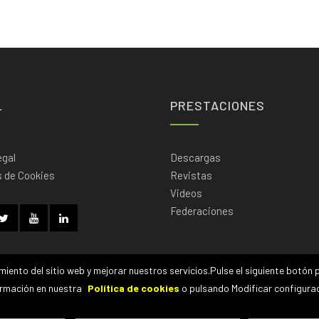
L
PRESTACIONES
egal
Descargas
s de Cookies
Revistas
Videos
Federaciones
miento del sitio web y mejorar nuestros servicios.Pulse el siguiente botó
ormación en nuestra
Política de cookies
o pulsando Modificar configurac
 Home |
Sitemap |
Aviso Legal |
Políticas de Privacidad |
Políticas de Cookies