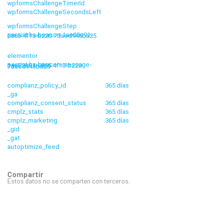
wpformsChallengeTimerId
wpformsChallengeSecondsLeft
wpformsChallengeStep
persist:hs-beacon-1ae02e91-5865-4f13-b220-7daed946ba25
elementor
persist:hs-beacon-message-1ae02e91-5865-4f13-b220-7daed946ba25
complianz_policy_id
365 días
_ga
complianz_consent_status
365 días
cmplz_stats
365 días
cmplz_marketing
365 días
_gid
_gat
autoptimize_feed
Compartir
Estos datos no se comparten con terceros.