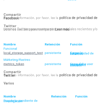
Compartir
Para más información, por favor, lee la
política de privacidad de Facebook
.
Twitter
Usamos Twitter para mostrar posteos sociales recientes y/o botones sociales para compartir.
Leer más
Nombre
Retención
Función
Funcional
local_storage_support_test
persistente
Cargar la funcionalidad de balanceo
Márketing/Rastreo
metrics_token
persistente
Store if the user has seen embedded content
Compartir
Para más información, por favor, lee la
política de privacidad de Twitter
.
Varios
Nombre
Retención
Función
Propósito pendiente de investigación