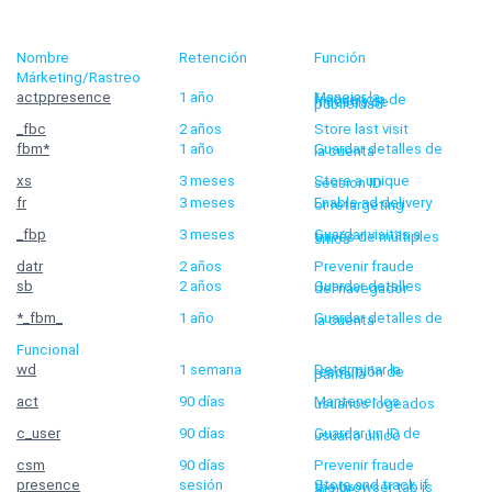
Nombre
Retención
Función
Márketing/Rastreo
actppresence
1 año
Manejar la frecuencia de muestra de publicidad
_fbc
2 años
Store last visit
fbm*
1 año
Guardar detalles de la cuenta
xs
3 meses
Store a unique session ID
fr
3 meses
Enable ad delivery or retargeting
_fbp
3 meses
Guardar visitas a través de múltiples sitios
datr
2 años
Prevenir fraude
sb
2 años
Guardar detalles del navegador
*_fbm_
1 año
Guardar detalles de la cuenta
Funcional
wd
1 semana
Determinar la resolución de pantalla
act
90 días
Mantener los usuarios logeados
c_user
90 días
Guardar un ID de usuario único
csm
90 días
Prevenir fraude
presence
sesión
Store and track if the browser tab is active