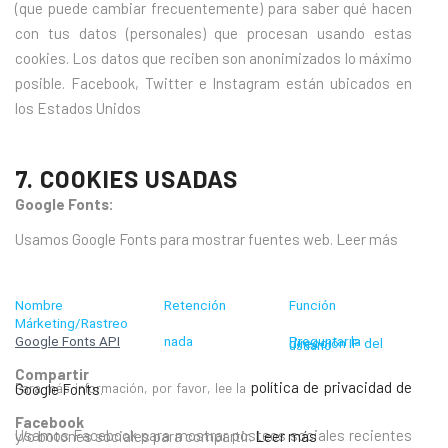
(que puede cambiar frecuentemente) para saber qué hacen
con tus datos (personales) que procesan usando estas
cookies. Los datos que reciben son anonimizados lo máximo
posible. Facebook, Twitter e Instagram están ubicados en
los Estados Unidos
7. COOKIES USADAS
Google Fonts:
Usamos Google Fonts para mostrar fuentes web. Leer más
Nombre
Retención
Función
Márketing/Rastreo
Google Fonts API
nada
Preguntar la dirección IP del usuario
Compartir
Para más información, por favor, lee la
política de privacidad de Google Fonts
.
Facebook
Usamos Facebook para mostrar posteos sociales recientes y/o botones sociales para compartir.
Leer más