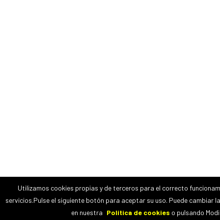
Utilizamos cookies propias y de terceros para el correcto funcionam
servicios.Pulse el siguiente botón para aceptar su uso. Puede cambiar l
en nuestra
Política de cookies
o pulsando Modif