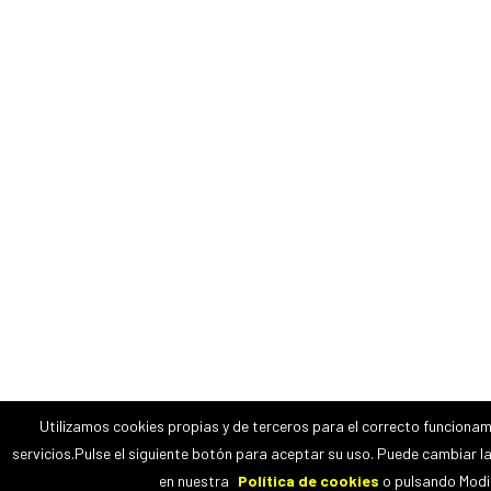
Utilizamos cookies propias y de terceros para el correcto funcionam
servicios.Pulse el siguiente botón para aceptar su uso. Puede cambiar l
en nuestra
Política de cookies
o pulsando Modif