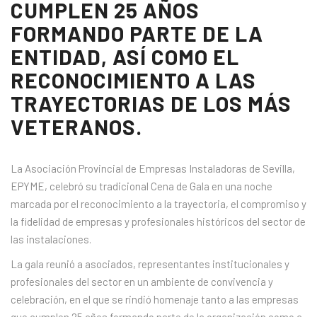
CUMPLEN 25 AÑOS
FORMANDO PARTE DE LA
ENTIDAD, ASÍ COMO EL
RECONOCIMIENTO A LAS
TRAYECTORIAS DE LOS MÁS
VETERANOS.
La Asociación Provincial de Empresas Instaladoras de Sevilla,
EPYME, celebró su tradicional Cena de Gala en una noche
marcada por el reconocimiento a la trayectoria, el compromiso y
la fidelidad de empresas y profesionales históricos del sector de
las instalaciones.
La gala reunió a asociados, representantes institucionales y
profesionales del sector en un ambiente de convivencia y
celebración, en el que se rindió homenaje tanto a las empresas
que cumplen 25 años formando parte de la organización como a